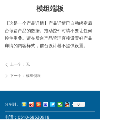
模组端板
【这是一个产品详情】产品详情已自动绑定后
台每篇产品的数据。拖动控件时请不要让任何
控件重叠。请在后台产品管理直接设置好产品
详情的内容样式，前台设计器不提供设置。
上一个：
无
ꄴ
下一个：
模组侧板
ꄲ
0
分享到：
电话：0510-68530918
邮箱：hr@atlas-apt.com
地址：江苏省宜兴市宜北路928-2号军民融合
产业园A6栋